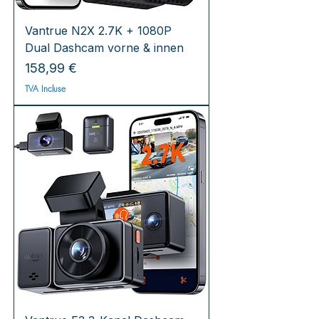
Vantrue N2X 2.7K + 1080P
Dual Dashcam vorne & innen
Prix
158,99 €
TVA Incluse