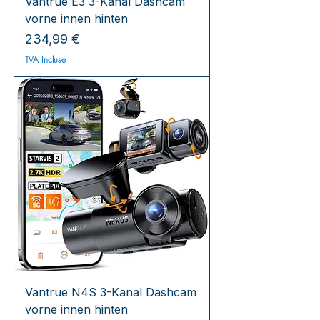
Vantrue E3 3-Kanal Dashcam
vorne innen hinten
Prix
234,99 €
TVA Incluse
Vantrue N4S 3-Kanal Dashcam
vorne innen hinten