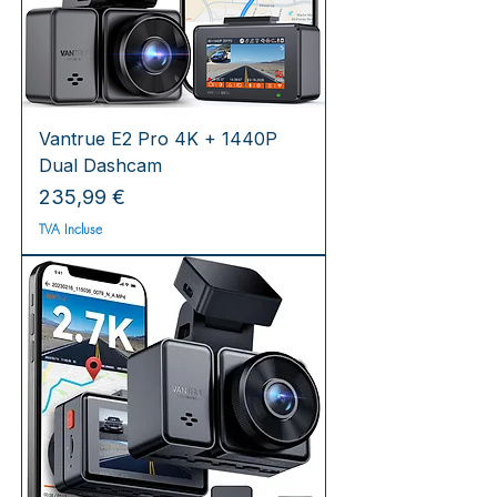
Vantrue E2 Pro 4K + 1440P
Dual Dashcam
Prix
235,99 €
TVA Incluse