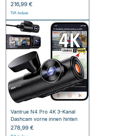
Prix
216,99 €
TVA Incluse
Vantrue N4 Pro 4K 3-Kanal
Dashcam vorne innen hinten
Prix
278,99 €