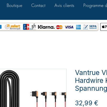
Boutique
Contact
Avis clients
Programme de
Vantrue 
Hardwire K
Spannung
Pri
32,99 €