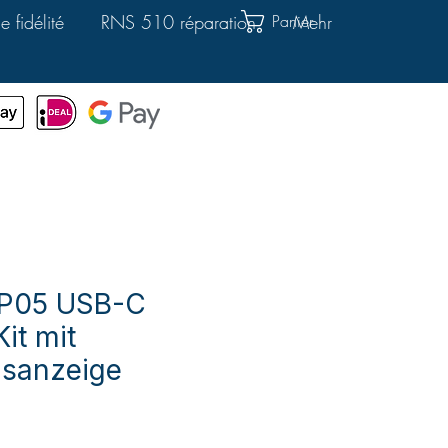
Panier
 fidélité
RNS 510 réparation
Mehr
VP05 USB-C
it mit
sanzeige
x