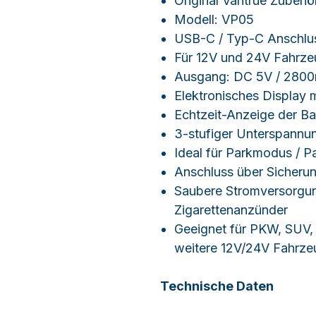
Original Vantrue Zubehö
Modell: VP05
USB-C / Typ-C Anschlu
Für 12V und 24V Fahrze
Ausgang: DC 5V / 280
Elektronisches Display
Echtzeit-Anzeige der B
3-stufiger Unterspannu
Ideal für Parkmodus / 
Anschluss über Sicheru
Saubere Stromversorgu
Zigarettenanzünder
Geeignet für PKW, SUV,
weitere 12V/24V Fahrze
Technische Daten