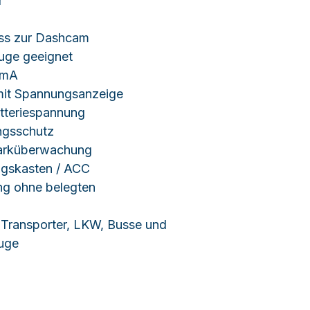
r
ss zur Dashcam
uge geeignet
0mA
 mit Spannungsanzeige
atteriespannung
ngsschutz
Parküberwachung
ngskasten / ACC
ng ohne belegten
 Transporter, LKW, Busse und
uge