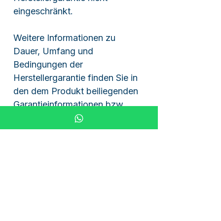
eingeschränkt.
Weitere Informationen zu
Dauer, Umfang und
Bedingungen der
Herstellergarantie finden Sie in
den dem Produkt beiliegenden
Garantieinformationen bzw.
direkt beim Hersteller Vantrue.
Warum bei uns kaufen?
Autorisierter Vantrue Händler
Original Vantrue Neuware
Versand aus Deutschland
Deutsche Rechnung mit