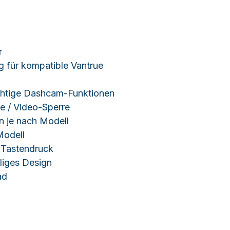
r
 für kompatible Vantrue
ichtige Dashcam-Funktionen
me / Video-Sperre
 je nach Modell
Modell
 Tastendruck
liges Design
ad