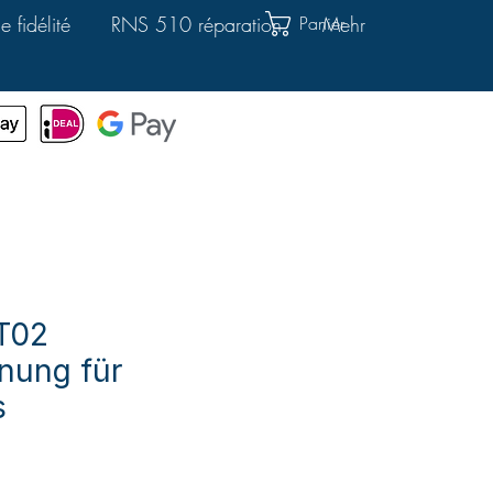
Panier
 fidélité
RNS 510 réparation
Mehr
T02
nung für
s
x