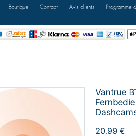
Boutique
Contact
Avis clients
Programme de
Vantrue B
Fernbedie
Dashcam
Pri
20,99 €