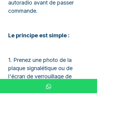
autoradio avant de passer
commande.
Le principe est simple :
1. Prenez une photo de la
plaque signalétique ou de
l'écran de verrouillage de
l'autoradio (voir exemples
d'images).
2. Envoyez la photo via
WhatsApp (+49 6051
4747448), par e-mail ou par
chat en direct.
3. Finalisez ensuite votre