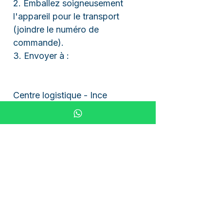
2. Emballez soigneusement
l'appareil pour le transport
(joindre le numéro de
commande).
3. Envoyer à :
Centre logistique - Ince
Brüder-Grimm-Str. 23
63584 Gründau
4. Réparation et retour des frais
d'expédition
Délai de traitement maximum
d'un jour ouvrable après
réception ; les frais de retour