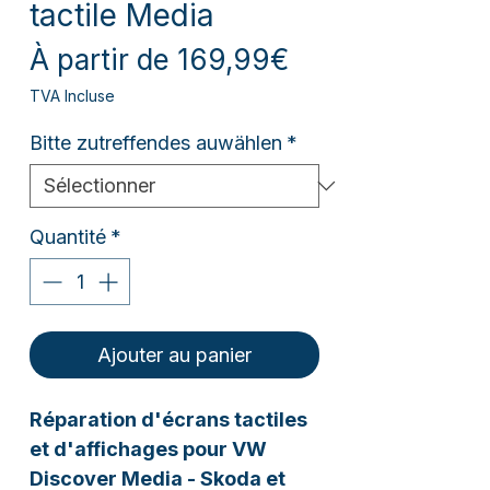
tactile Media
Prix
À partir de
169,99€
promotionnel
TVA Incluse
Bitte zutreffendes auwählen
*
Quantité
*
Ajouter au panier
Réparation d'écrans tactiles
et d'affichages pour VW
Discover Media - Skoda et